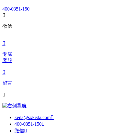
400-0351-150

微信

专属
客服

留言

keda@sxkeda.com

400-0351-150

微信
