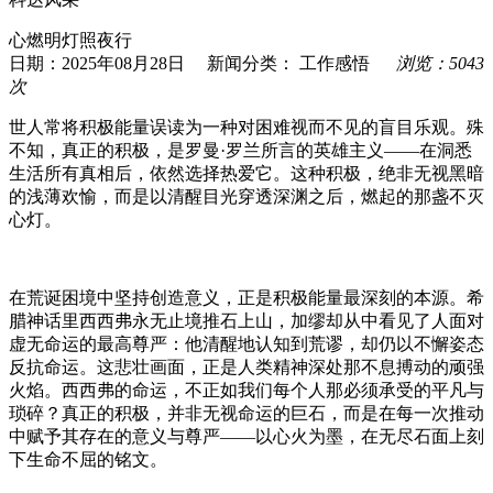
心燃明灯照夜行
日期：2025年08月28日 新闻分类：
工作感悟
浏览：5043
次
世人常将积极能量误读为一种对困难视而不见的盲目乐观。殊
不知，真正的积极，是罗曼·罗兰所言的英雄主义——在洞悉
生活所有真相后，依然选择热爱它。这种积极，绝非无视黑暗
的浅薄欢愉，而是以清醒目光穿透深渊之后，燃起的那盏不灭
心灯。
在荒诞困境中坚持创造意义，正是积极能量最深刻的本源。希
腊神话里西西弗永无止境推石上山，加缪却从中看见了人面对
虚无命运的最高尊严：他清醒地认知到荒谬，却仍以不懈姿态
反抗命运。这悲壮画面，正是人类精神深处那不息搏动的顽强
火焰。西西弗的命运，不正如我们每个人那必须承受的平凡与
琐碎？真正的积极，并非无视命运的巨石，而是在每一次推动
中赋予其存在的意义与尊严——以心火为墨，在无尽石面上刻
下生命不屈的铭文。