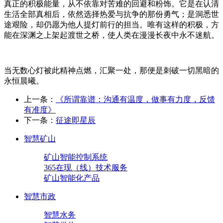
真正的积极能量，从不依靠对苦难的回避和粉饰。它是在认清
生活全部真相后，依然选择热爱与抗争的那份勇气；是洞悉世
途艰险，却仍愿为他人提灯前行的担当。唯有这样的积极，方
能在深渊之上架起渡世之桥，使人类在漫漫长夜中永不迷航。
当无数心灯被此精神点燃，汇聚一处，那便是刺破一切黑暗的
永恒晨曦。
上一条：
《所谓靠谱：沟通有温度，做事有力度，反馈
有准度》
下一条：
征途即星辰
智慧矿山
矿山智能控制系统
365在现（线）技术服务
矿山智能化产品
智慧市政
智慧水务