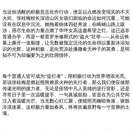
当这份清醒的积极意志化作行动，便足以点燃改变现实的不灭
火炬。张桂梅校长深谙山区女孩们面临的命运如何沉重，可她
没有在叹息中沉沦。她拖着病体四处奔波，在崎岖山路上跋
涉，用尽生命的力量点燃了华坪女高这盏希望之灯。这已远非
普通办学，而是一桩普罗米修斯式的“盗火”壮举——从命运铁
幕上撕开一道裂缝，让无数被预定沉沦的生命得以重新沐浴知
识的光辉。这种积极，是向荒凉处播撒春天种子的英勇，是明
知不可为却偏要为之的壮阔情怀。
每个普通人皆可成为“提灯者”，用积极行动为世界增添光亮。
若说张桂梅是燃起熊熊燎原火种的先行者，那么我们便应做那
传递光明的接力者。无论是疫情中凡人英雄的逆行背影，还是
寻常日子里一次温暖援手、一句真诚鼓励，皆是在为公共空间
注入着温暖光芒。当无数心灯汇聚，便能照亮幽暗角落，驱散
冷漠迷雾。这积极力量如春风，终将吹遍原野每一寸贫瘠的土
壤。