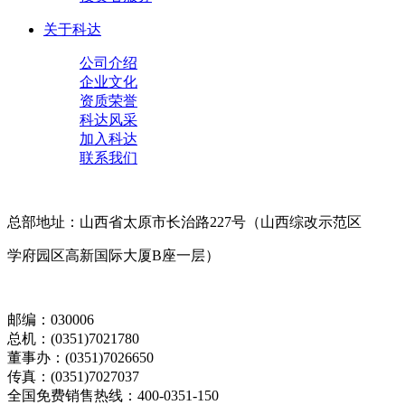
关于科达
公司介绍
企业文化
资质荣誉
科达风采
加入科达
联系我们
总部地址：山西省太原市长治路227号（山西综改示范区
学府园区高新国际大厦B座一层）
邮编：030006
总机：(0351)7021780
董事办：(0351)7026650
传真：(0351)7027037
全国免费销售热线：400-0351-150