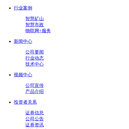
行业案例
智慧矿山
智慧市政
物联网+服务
新闻中心
公司要闻
行业动态
技术中心
视频中心
公司宣传
产品介绍
投资者关系
证券信息
公司公告
证券资讯