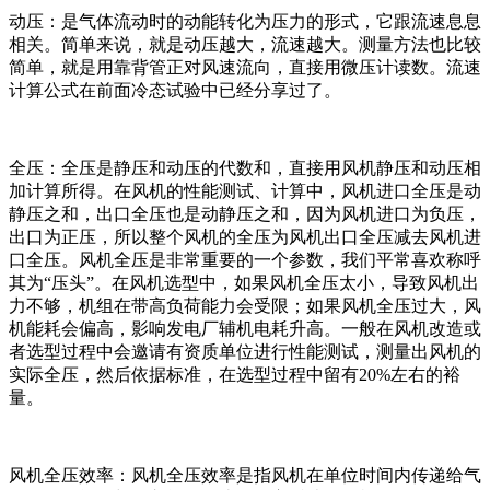
动压：是气体流动时的动能转化为压力的形式，它跟流速息息
相关。简单来说，就是动压越大，流速越大。测量方法也比较
简单，就是用靠背管正对风速流向，直接用微压计读数。流速
计算公式在前面冷态试验中已经分享过了。
全压：全压是静压和动压的代数和，直接用风机静压和动压相
加计算所得。在风机的性能测试、计算中，风机进口全压是动
静压之和，出口全压也是动静压之和，因为风机进口为负压，
出口为正压，所以整个风机的全压为风机出口全压减去风机进
口全压。风机全压是非常重要的一个参数，我们平常喜欢称呼
其为“压头”。在风机选型中，如果风机全压太小，导致风机出
力不够，机组在带高负荷能力会受限；如果风机全压过大，风
机能耗会偏高，影响发电厂辅机电耗升高。一般在风机改造或
者选型过程中会邀请有资质单位进行性能测试，测量出风机的
实际全压，然后依据标准，在选型过程中留有20%左右的裕
量。
风机全压效率：风机全压效率是指风机在单位时间内传递给气