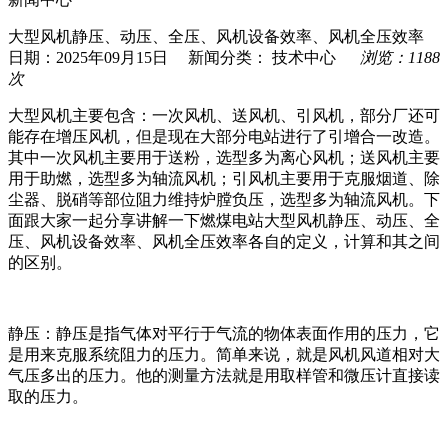
大型风机静压、动压、全压、风机设备效率、风机全压效率
日期：2025年09月15日 新闻分类：
技术中心
浏览：1188
次
大型风机主要包含：一次风机、送风机、引风机，部分厂还可
能存在增压风机，但是现在大部分电站进行了引增合一改造。
其中一次风机主要用于送粉，选型多为离心风机；送风机主要
用于助燃，选型多为轴流风机；引风机主要用于克服烟道、除
尘器、脱硝等部位阻力维持炉膛负压，选型多为轴流风机。下
面跟大家一起分享讲解一下燃煤电站大型风机静压、动压、全
压、风机设备效率、风机全压效率各自的定义，计算和其之间
的区别。
静压：静压是指气体对平行于气流的物体表面作用的压力，它
是用来克服系统阻力的压力。简单来说，就是风机风道相对大
气压多出的压力。他的测量方法就是用取样管和微压计直接读
取的压力。