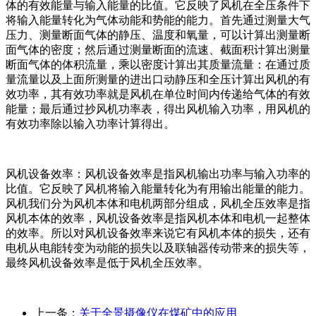
体的有效能量与输入能量的比值。它反映了风机在全压条件下
将输入能量转化为气体动能和势能的能力。首先通过测量大气
压力、测量断面气体的静压、温度和氧量，可以计算出测量断
面气体的密度；然后通过测量断面的流速、截面积计算出测量
断面气体的体积流量，乘以密度计算出其质量流量：在通过质
量流量以及上面所测量的进出口动静压和全压计算出风机的有
效功率，其有效功率就是风机在单位时间内传递给气体的有效
能量；最后通过抄风机功率表，得出风机输入功率，用风机的
有效功率除以输入功率计算得出。
风机设备效率：风机设备效率是指风机输出功率与输入功率的
比值。它反映了风机将输入能量转化为有用输出能量的能力。
风机我们分为风机本体和电机两部分组成，风机全压效率是指
风机本体的效率，风机设备效率是指风机本体和电机一起整体
的效率。所以对风机设备效率来说它有风机本体的损失，还有
电机从电能转变为动能的损失以及联轴器传动带来的损失等，
最终风机设备效率是低于风机全压效率。
上一条：
关于全景摄像仪在煤矿中的应用