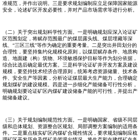
准规范，并作出说明。三是要求规划编制应立足保障国家能源
安全，论述矿区开发必要性，并对产品市场需求等进行分析。
（二）关于突出规划科学性方面。一是明确规划应深入论证矿
区范围划定，将赋存范围最广的煤层露头线、煤层埋藏等深
线、“三区三线”等作为确定的重要考量。二是突出井田划分的
合理性，要坚持集约化规模化原则，以煤层赋存条件、地质构
造、地面建（构）筑物、环境敏感保护目标等作为划分依据，
综合比选后确定最优方案。三是科学论证矿井开发方案及建设
规模，要坚持技术经济合理原则，统筹考虑资源储量、技术条
件、安全生产等因素，分析论证煤层最大生产能力，合理确定
规划煤矿的建设规模。四是进一步细化产能储备可行性分析，
明确规划要论证矿区内煤矿建设储备产能的可行性，并提出产
能储备建议。
（三）关于规划编制规范性方面。一是明确国家、省级不同层
级和总体规划、资源整合区规划、局部调整方案编制的适用条
件。二是重点核实矿区内煤矿合规性情况，要求规划编制应梳
理矿区开发历史及煤矿关闭退出情况，将生产和在建煤矿在各