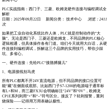
PLC实战指南：西门子、三菱、欧姆龙硬件连接与编程调试全
解析
日期：2025年09月22日 新闻分类：
技术中心
浏览：2411
次
如果把工业自动化系统比作人体，PLC就是控制动作的“大
脑”。无论是西门子、三菱还是欧姆龙，不同品牌的PLC核心
逻辑相通，但具体操作各有门道。咱们今天就用大白话，从硬
件连接到编程调试，拆解这三个品牌的实用技巧，帮你少踩
坑、多省心。
一、硬件连接：先给PLC“接胳膊腿儿”
1、电源接线别马虎
所有PLC都离不开24V直流电源，但不同品牌的接口位置可
能“藏”在侧面或底部。比如西门子S7-1200的电源端子通常标
有L+和M，而三菱FX3U会明确标注“24V”和“0V”，欧姆龙
CP1E系列则用“+”和“–”符号区分。接反了？轻则报警，重则
烧保险——记得用万用表确认极性。