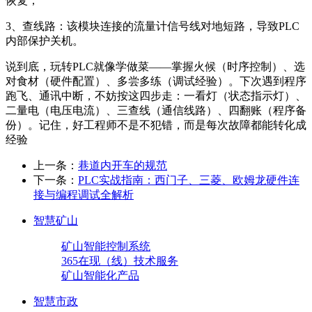
恢复；
3、查线路：该模块连接的流量计信号线对地短路，导致PLC
内部保护关机。
说到底，玩转PLC就像学做菜——掌握火候（时序控制）、选
对食材（硬件配置）、多尝多练（调试经验）。下次遇到程序
跑飞、通讯中断，不妨按这四步走：一看灯（状态指示灯）、
二量电（电压电流）、三查线（通信线路）、四翻账（程序备
份）。记住，好工程师不是不犯错，而是每次故障都能转化成
经验
上一条：
巷道内开车的规范
下一条：
PLC实战指南：西门子、三菱、欧姆龙硬件连
接与编程调试全解析
智慧矿山
矿山智能控制系统
365在现（线）技术服务
矿山智能化产品
智慧市政