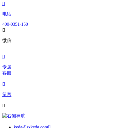

电话
400-0351-150

微信

专属
客服

留言

keda@sxkeda.com
