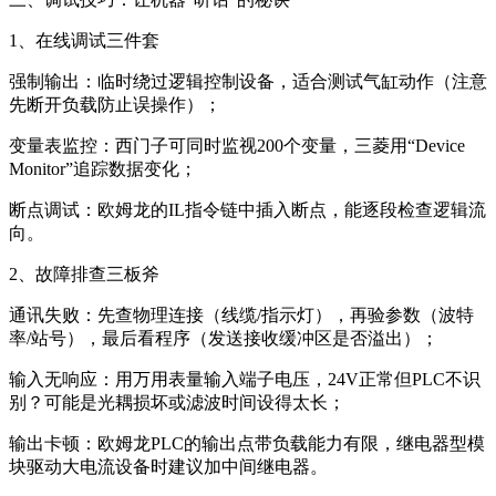
1、在线调试三件套
强制输出：临时绕过逻辑控制设备，适合测试气缸动作（注意
先断开负载防止误操作）；
变量表监控：西门子可同时监视200个变量，三菱用“Device
Monitor”追踪数据变化；
断点调试：欧姆龙的IL指令链中插入断点，能逐段检查逻辑流
向。
2、故障排查三板斧
通讯失败：先查物理连接（线缆/指示灯），再验参数（波特
率/站号），最后看程序（发送接收缓冲区是否溢出）；
输入无响应：用万用表量输入端子电压，24V正常但PLC不识
别？可能是光耦损坏或滤波时间设得太长；
输出卡顿：欧姆龙PLC的输出点带负载能力有限，继电器型模
块驱动大电流设备时建议加中间继电器。