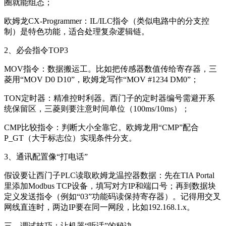
圈就能组态；
欧姆龙CX-Programmer：IL/ILC指令（类似电路中的分支控
制）是特色功能，适合处理复杂逻辑链。
2、必会指令TOP3
MOV指令：数据搬运工。比如把传感器数值传给寄存器，三
菱用“MOV D0 D10”，欧姆龙写作“MOV #1234 DM0”；
TON定时器：精准控时利器。西门子的定时器编号需避开系
统保留区，三菱则要注意时间单位（100ms/10ms）；
CMP比较指令：判断大小全靠它。欧姆龙用“CMP”配合
P_GT（大于标志位）实现条件分支。
3、通讯配置像“打电话”
假设要让西门子PLC读取欧姆龙温控器数据：先在TIA Portal
里添加Modbus TCP设备，填写对方IP和端口号；再到数据块
定义发送指令（例如“03”功能码读保持寄存器）。记得用交叉
网线直连时，两边IP要在同一网段，比如192.168.1.x。
三、调试技巧：让机器“听话”的秘诀