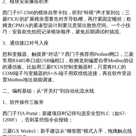
2、模块安装像搭积木
西门子S7-1500的模块自带卡扣，听到“咔嗒”声才算到位；三
菱FX3U的扩展模块需要先对齐导轨槽，再拧紧固定螺丝；欧
姆龙CPM1A的紧凑型设计则要注意留出散热空间。一个小技
巧：安装前先拍照记录模块顺序，避免后期调试时搞混。
3、通信接口对号入座
想和变频器、触摸屏“对话”？西门子推荐用Profinet网口，三菱
常用RS485串口或USB编程口，欧姆龙则偏爱自带Modbus协议
的通信板。比如用三菱FX1N控制变频器时，只需将PLC的
COM端子与变频器的S+/S-端子用双绞线连接，再在软件里设
置Modbus地址就能调速。
二、编程基础：从“开关灯”到自动化流水线
1、软件操作三板斧
西门子TIA Portal：新建项目时记得勾选安全型PLC（如S7-
1200F），否则某些指令会报错；
三菱GX Works3：新手建议从“梯形图”模式入手，拖拽触点线