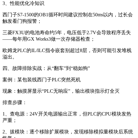
3、性能优化冷知识
西门子S7-1500的OB1循环时间建议控制在50ms以内，过长会
触发看门狗报警；
三菱FX3U的电池寿命约5年，电压低于2.7V会导致程序丢失
——每年用GX Works3做一次存储器检查；
欧姆龙PLC的IL/ILC指令嵌套别超过8层，否则可能引发堆栈
溢出。
四、故障排除实战：从“翻车”到“稳如狗”
案例：某包装线西门子PLC突然死机
现象：触摸屏显示“PLC无响应”，输出模块指示灯全灭
排查步骤：
1、查电源：24V开关电源输出正常，但PLC的CPU模块发热
严重；
2、拔模块：逐个移除扩展模块，发现移除模拟量模块后系统