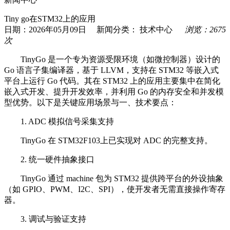
Tiny go在STM32上的应用
日期：2026年05月09日 新闻分类：
技术中心
浏览：2675
次
TinyGo
是一个专为资源受限环境（如微控制器）设计的
Go
语言子集编译器，基于
LLVM
，支持在
STM32
等嵌入式
平台上运行
Go
代码。其在
STM32
上的应用主要集中在简化
嵌入式开发、提升开发效率，并利用
Go
的内存安全和并发模
型优势。以下是关键应用场景与
一、技术要点：
1. ADC
模拟信号采集支持
TinyGo
在
STM32F103
上已实现对
ADC
的完整支持
。
2.
统一硬件抽象接口
TinyGo
通过
machine
包为
STM32
提供跨平台的外设抽象
（如
GPIO
、
PWM
、
I2C
、
SPI
），使开发者无需直接操作寄存
器。
3.
调试与验证支持