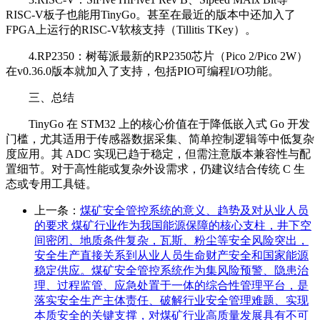
RISC-V
板子也能用
TinyGo
。甚至在最近的版本中还加入了
FPGA
上运行的
RISC-V
软核支持（
Tillitis TKey
）。
4.
RP2350
：树莓派最新的
RP2350
芯片（
Pico 2/Pico 2W
）
在
v0.36.0
版本就加入了支持，包括
PIO
可编程
I/O
功能。
三、总结
TinyGo
在
STM32
上的核心价值在于降低嵌入式
Go
开发
门槛，尤其适用于传感器数据采集、简单控制逻辑等中低复杂
度应用。其
ADC
实现已趋于稳定，但需注意版本兼容性与配
置细节。对于高性能或复杂外设需求，仍建议结合传统
C
生
态或专用工具链。
上一条：
煤矿安全管控系统的意义、趋势及对从业人员
的要求 煤矿行业作为我国能源保障的核心支柱，井下空
间密闭、地质条件复杂，瓦斯、粉尘等安全风险突出，
安全生产直接关系到从业人员生命财产安全和国家能源
稳定供应。煤矿安全管控系统作为集风险预警、隐患治
理、过程监管、应急处置于一体的综合性管理平台，是
落实安全生产主体责任、破解行业安全管理难题、实现
本质安全的关键支撑，对煤矿行业高质量发展具有不可