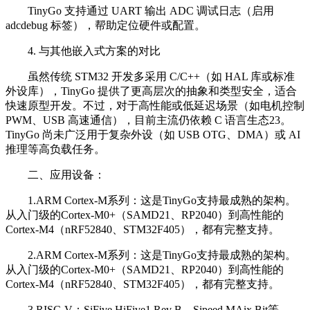
TinyGo
支持通过
UART
输出
ADC
调试日志（启用
adcdebug
标签），帮助定位硬件或配置
。
4.
与其他嵌入式方案的对比
虽然传统
STM32
开发多采用
C/C++
（如
HAL
库或标准
外设库），
TinyGo
提供了更高层次的抽象和类型安全，适合
快速原型开发。不过，对于高性能或低延迟场景（如电机控制
PWM
、
USB
高速通信），目前主流仍依赖
C
语言生态
23
。
TinyGo
尚未广泛用于复杂外设（如
USB OTG
、
DMA
）或
AI
推理等高负载任务
。
二、应用设备：
1.
ARM Cortex-M
系列：这是
TinyGo
支持最成熟的架构。
从入门级的
Cortex-M0+
（
SAMD21
、
RP2040
）到高性能的
Cortex-M4
（
nRF52840
、
STM32F405
），都有完整支持。
2.
ARM Cortex-M
系列：这是
TinyGo
支持最成熟的架构。
从入门级的
Cortex-M0+
（
SAMD21
、
RP2040
）到高性能的
Cortex-M4
（
nRF52840
、
STM32F405
），都有完整支持。
3.
RISC-V
：
SiFive HiFive1 Rev B
、
Sipeed MAix Bit
等