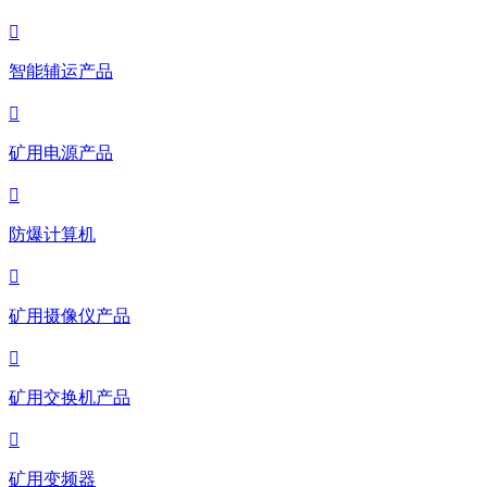

智能辅运产品

矿用电源产品

防爆计算机

矿用摄像仪产品

矿用交换机产品

矿用变频器