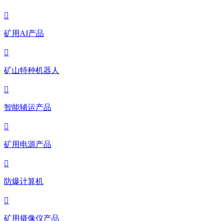

矿用AI产品

矿山特种机器人

智能辅运产品

矿用电源产品

防爆计算机

矿用摄像仪产品