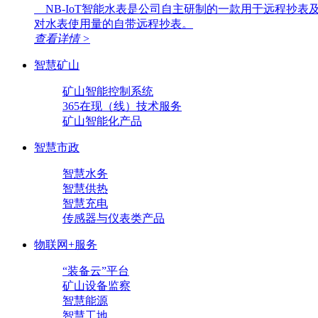
NB-IoT智能水表是公司自主研制的一款用于远程抄表
对水表使用量的自带远程抄表。
查看详情 >
智慧矿山
矿山智能控制系统
365在现（线）技术服务
矿山智能化产品
智慧市政
智慧水务
智慧供热
智慧充电
传感器与仪表类产品
物联网+服务
“装备云”平台
矿山设备监察
智慧能源
智慧工地